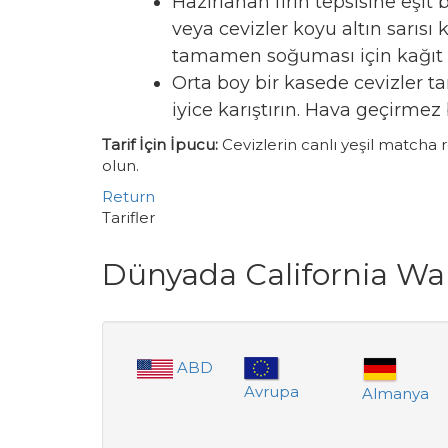
Hazırlanan fırın tepsisine eşit 
veya cevizler koyu altın sarısı
tamamen soğuması için kağıt hav
Orta boy bir kasede cevizler t
iyice karıştırın. Hava geçirmez 
Tarif İçin İpucu:
Cevizlerin canlı yeşil matcha
olun.
Return
Tarifler
Dünyada California Wa
ABD
Avrupa
Almanya