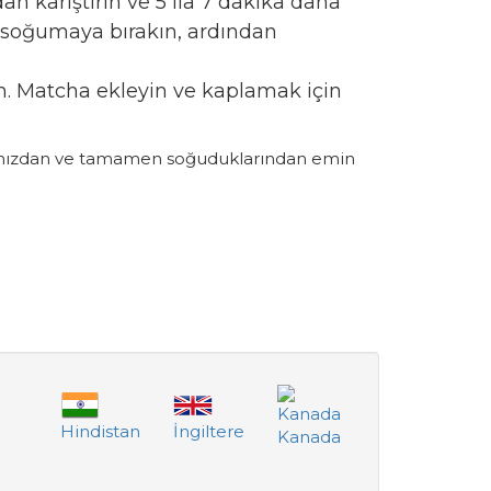
dan karıştırın ve 5 ila 7 dakika daha
rak soğumaya bırakın, ardından
ın. Matcha ekleyin ve kaplamak için
dığınızdan ve tamamen soğuduklarından emin
Hindistan
İngiltere
Kanada