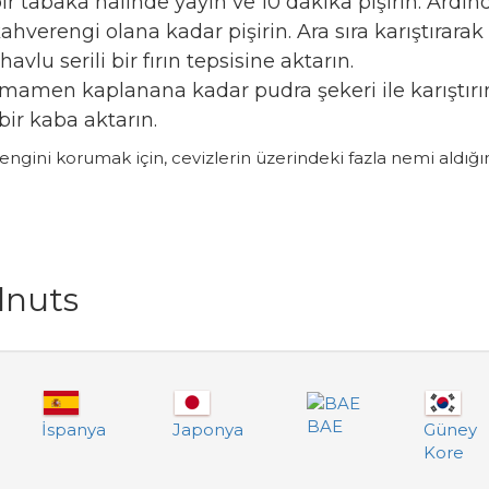
bir tabaka halinde yayın ve 10 dakika pişirin. Ardın
 kahverengi olana kadar pişirin. Ara sıra karıştıra
lu serili bir fırın tepsisine aktarın.
amamen kaplanana kadar pudra şekeri ile karıştır
bir kaba aktarın.
 rengini korumak için, cevizlerin üzerindeki fazla nemi al
lnuts
BAE
İspanya
Japonya
Güney
Kore