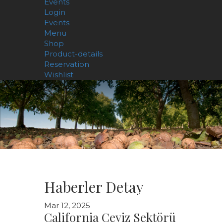
Events
Login
Events
Menu
Shop
Product-details
Reservation
Wishlist
Haberler Detay
Mar 12, 2025
California Ceviz Sektörü