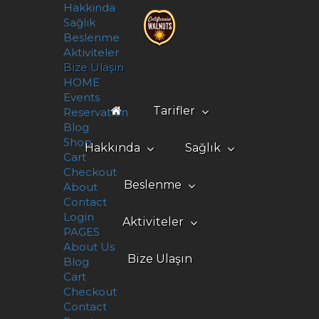
Hakkında
Sağlık
Beslenme
Aktiviteler
Bize Ulaşın
HOME
Events
Tarifler
Reservation
Blog
Ramazan Menüsü
Yılbaşı Tarifleri
Videolu Tarifler →
Shop
Hakkında
Sağlık
Cart
Checkout
Üretim & İşleme
Ceviz Hakkında
Çalışmalar & Kaynaklar
Ceviz ve Kilo Yönetimi
Ceviz ve Diyabet
Ceviz ve Alzheimer
Ceviz ve Kemik Sağlığı
Ceviz ve Kanser
Ceviz ve Kalp Sağlığı
3'ün Gücü
Beslenme
About
Contact
Saklama Koşulları
Login
Aktiviteler
PAGES
About Us
Bize Ulaşın
Blog
Cart
Checkout
Contact