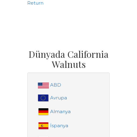
Return
Dünyada California
Walnuts
ABD
Avrupa
Almanya
İspanya