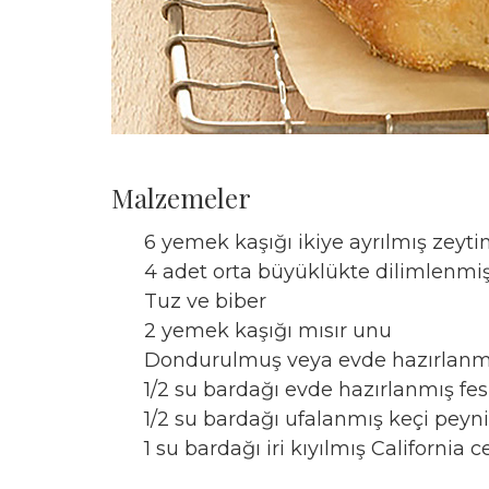
Malzemeler
6 yemek kaşığı ikiye ayrılmış zeyti
4 adet orta büyüklükte dilimlenmiş
Tuz ve biber
2 yemek kaşığı mısır unu
Dondurulmuş veya evde hazırlan
1/2 su bardağı evde hazırlanmış fe
1/2 su bardağı ufalanmış keçi peyn
1 su bardağı iri kıyılmış California c