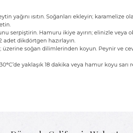
in yağını ısıtın. Soğanları ekleyin; karamelize olan
etin.
unu serpiştirin. Hamuru ikiye ayırın; elinizle veya
 adet dikdörtgen hazırlayın.
üzerine soğan dilimlerinden koyun. Peynir ve ceviz
30°C’de yaklaşık 18 dakika veya hamur koyu sarı re