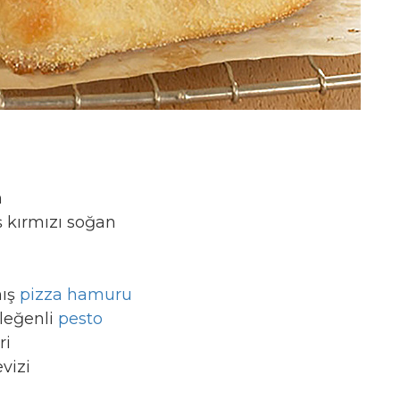
n
 kırmızı soğan
mış
pizza hamuru
sleğenli
pesto
iri
evizi