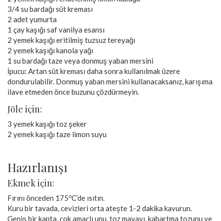
3/4 su bardağı süt kreması
2 adet yumurta
1 çay kaşığı saf vanilya esansı
2 yemek kaşığı eritilmiş tuzsuz tereyağı
2 yemek kaşığı kanola yağı
1 su bardağı taze veya donmuş yaban mersini
İpucu
:
Artan süt kreması daha sonra kullanılmak üzere
dondurulabilir. Donmuş yaban mersini kullanacaksanız, karışıma
ilave etmeden önce buzunu çözdürmeyin.
Jöle için:
3 yemek kaşığı toz şeker
2 yemek kaşığı taze limon suyu
Hazırlanışı
Ekmek için:
Fırını önceden 175ºC’de ısıtın.
Kuru bir tavada, cevizleri orta ateşte 1-2 dakika kavurun.
Geniş bir kapta, çok amaçlı unu, toz mayayı, kabartma tozunu ve