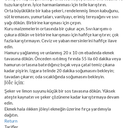
tuzu karıştırın. İyice harmanlanması için telle karıştırın.
Orta büyüklükte bir kaba şekeri, rendelenmiş limon kabuğunu,
süt kremasını, yumurtaları, vanilyayı, erimiş tereyağını ve sıvı
yağı dökün. Birbirine karışması için çırpın.
Kuru malzemelerin ortasında bir çukur açın. Sıvı karışımı o
çukura dökün ve birbirine karışması için hafifçe karıştırın; çok
fazla karıştırmayın. Ceviz ve yaban mersinlerini hafifçe ilave
edin.
Hamuru yağlanmış ve unlanmış 20 x 10 cm ebadında ekmek
tavasına dökün. Önceden ısıtılmış fırında 55 ila 60 dakika veya
hamurun ortasına batırdığınız bıçak veya çatal temiz çıkana
kadar pişirin. Izgara telinde 20 dakika soğumasını bekleyin;
tavadan çıkarın; oda sıcaklığında soğumasını bekleyin.
Jöle için:
Şeker ve limon suyunu küçük bir sos tavasına dökün. Yüksek
ateşte kaynatın ve şeker çözünene kadar karıştırmaya devam
edin.
Ekmek hala ılıkken jöleyi ekmeğin üzerine fırça yardımıyla
dağıtın.
Return
Tarifler