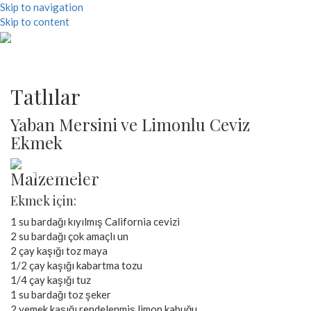
Skip to navigation
Skip to content
Tatlılar
Yaban Mersini ve Limonlu Ceviz
Tarifler
Hakkında
Sağlık
Ekmek
Üretim & İşleme
Ceviz Hakkında
Çalışmalar & Kaynaklar
Ceviz ve Kilo Yönetimi
Ceviz ve Diyabet
Ceviz ve Alzheimer
Ceviz ve Kemik Sağlığı
Ceviz ve Kanser
Ceviz ve Kalp Sağlığı
3'ün Gücü
Beslenme
Aktiviteler
Bize Ulaşın
Malzemeler
Saklama Koşulları
Ekmek için:
1 su bardağı kıyılmış California cevizi
2 su bardağı çok amaçlı un
2 çay kaşığı toz maya
1/2 çay kaşığı kabartma tozu
1/4 çay kaşığı tuz
1 su bardağı toz şeker
2 yemek kaşığı rendelenmiş limon kabuğu