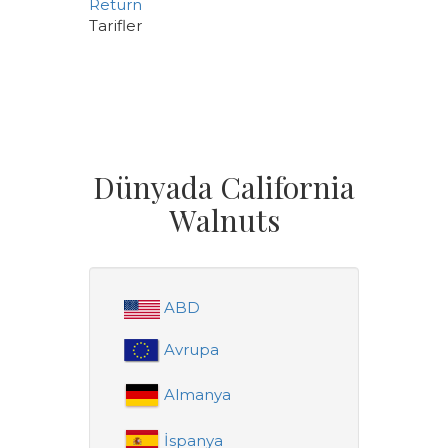
Return
Tarifler
Dünyada California
Walnuts
ABD
Avrupa
Almanya
İspanya