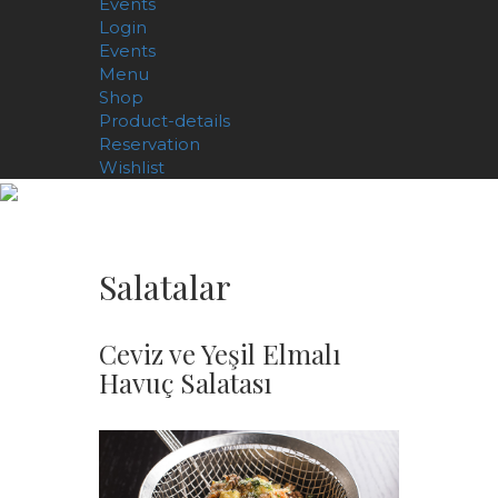
Events
Login
Events
Menu
Shop
Product-details
Reservation
Wishlist
Salatalar
Ceviz ve Yeşil Elmalı
Havuç Salatası