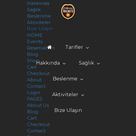
Hakkında
Sağlık
Beslenme
Aktiviteler
Bize Ulaşın
HOME
Events
Tarifler
Reservation
Blog
Ramazan Menüsü
Yılbaşı Tarifleri
Videolu Tarifler →
Shop
Hakkında
Sağlık
Cart
Checkout
Üretim & İşleme
Ceviz Hakkında
Çalışmalar & Kaynaklar
Ceviz ve Kilo Yönetimi
Ceviz ve Diyabet
Ceviz ve Alzheimer
Ceviz ve Kemik Sağlığı
Ceviz ve Kanser
Ceviz ve Kalp Sağlığı
3'ün Gücü
Beslenme
About
Contact
Saklama Koşulları
Login
Aktiviteler
PAGES
About Us
Bize Ulaşın
Blog
Cart
Checkout
Contact